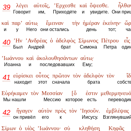
λέγει
αὐτοῖς,
’Ερχεσθε
καὶ
ὄψεσθε.
ἦλθα
39
Говорит
им,
Приходи́те
и
увидите.
Они при
καὶ
παρ’
αὐτω̣
ἔμειναν
τὴν
ἡμέραν
ἐκείνην·
ὥρ
и
у
Него
они остались
день
тот;
ча
’Ην
’Ανδρέας
ὁ
ἀδελφὸς
Σίμωνος
Πέτρου
εἷς
40
Был
Андрей
брат
Симона
Петра
оди
’Ιωάννου
καὶ
ἀκολουθησάντων
αὐτω̣·
Иоанна
и
последовавших
Ему;
εὑρίσκει
οὗτος
πρῶτον
τὸν
ἀδελφὸν
τὸν
ἴδ
41
находит
этот
сначала
брата
собст
Εὑρήκαμεν
τὸν
Μεσσίαν
[ὅ
ἐστιν
μεθερμηνευ
Мы нашли
Мессию
которое
есть
переводи
ἤγαγεν
αὐτὸν
πρὸς
τὸν
’Ιησοῦν.
ἐμβλέψας
42
он привёл
его
к
Иисусу.
Взглянувши
Σίμων
ὁ
υἱὸς
’Ιωάννου·
σὺ
κληθήση̣
Κηφᾶς