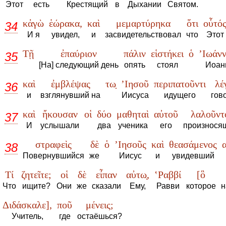
Этот
есть
Крестящий
в
Дыхании
Святом.
κἀγὼ
ἑώρακα,
καὶ
μεμαρτύρηκα
ὅτι
οὗτό
34
И я
увидел,
и
засвидетельствовал
что
Этот
Τῇ
ἐπαύριον
πάλιν
εἱστήκει
ὁ
’Ιωάν
35
[На] следующий день
опять
стоял
Иоан
καὶ
ἐμβλέψας
τω̣
’Ιησοῦ
περιπατοῦντι
λέγ
36
и
взглянувший на
Иисуса
идущего
гово
καὶ
ἤκουσαν
οἱ
δύο
μαθηταὶ
αὐτοῦ
λαλοῦντ
37
И
услышали
два
ученика
его
произнося
στραφεὶς
δὲ
ὁ
’Ιησοῦς
καὶ
θεασάμενος
38
Повернувшийся
же
Иисус
и
увидевший
Τί
ζητεῖτε;
οἱ
δὲ
εἶπαν
αὐτω̣,
‛Ραββί
[ὃ
Что
ищите?
Они
же
сказали
Ему,
Равви
которое
н
Διδάσκαλε],
ποῦ
μένεις;
Учитель,
где
остаёшься?