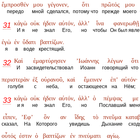
ἔμπροσθέν
μου
γέγονεν,
ὅτι
πρῶτός
μου
передо
мной
сделался,
потому что
прежде
моего
κἀγὼ
οὐκ
ή̣δειν
αὐτόν,
ἀλλ’
ἵνα
φανερωθῇ
31
И я
не
знал
Его,
но
чтобы
Он был явле
ἐγὼ
ἐν
ὕδατι
βαπτίζων.
я
в
воде
крестящий.
Καὶ
ἐμαρτύρησεν
’Ιωάννης
λέγων
ὅτι
32
И
засвидетельствовал
Иоанн
говорящий
что
περιστερὰν
ἐξ
οὐρανοῦ,
καὶ
ἔμεινεν
ἐπ’
αὐτόν·
голубя
с
неба,
и
остающееся
на
Нём;
κἀγὼ
οὐκ
ή̣δειν
αὐτόν,
ἀλλ’
ὁ
πέμψας
με
33
и я
не
знал
Его,
но
Пославший
мен
εἶπεν,
’Εφ’
ὃν
αν
ἴδη̣ς
τὸ
πνεῦμα
καταβ
сказал,
На
Которого
увидишь
Дыхание
сход
οὗτός
ἐστιν
ὁ
βαπτίζων
ἐν
πνεύματι
αγίω̣.