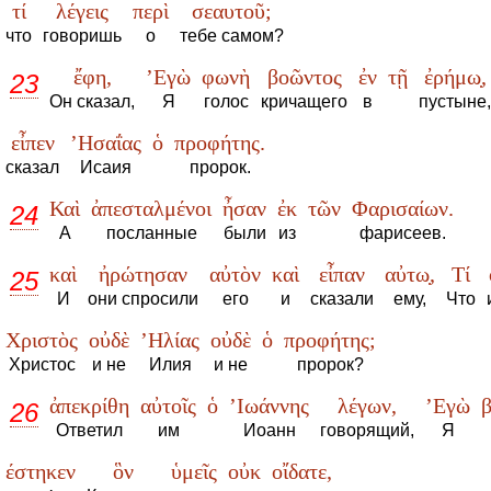
τί
λέγεις
περὶ
σεαυτοῦ;
что
говоришь
о
тебе самом?
ἔφη,
’Εγὼ
φωνὴ
βοῶντος
ἐν
τῇ
ἐρήμω̣,
23
Он сказал,
Я
голос
кричащего
в
пустыне,
εἶπεν
’Ησαΐας
ὁ
προφήτης.
сказал
Исаия
пророк.
Καὶ
ἀπεσταλμένοι
ἦσαν
ἐκ
τῶν
Φαρισαίων.
24
А
посланные
были
из
фарисеев.
καὶ
ἠρώτησαν
αὐτὸν
καὶ
εἶπαν
αὐτω̣,
Τί
25
И
они спросили
его
и
сказали
ему,
Что
Χριστὸς
οὐδὲ
’Ηλίας
οὐδὲ
ὁ
προφήτης;
Христос
и не
Илия
и не
пророк?
ἀπεκρίθη
αὐτοῖς
ὁ
’Ιωάννης
λέγων,
’Εγὼ
β
26
Ответил
им
Иоанн
говорящий,
Я
έστηκεν
ὃν
ὑμεῖς
οὐκ
οἴδατε,