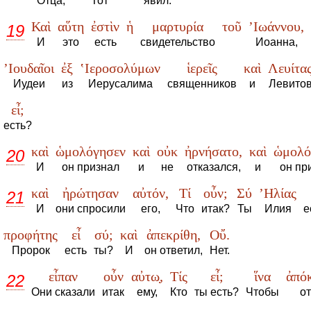
Отца,
Тот
явил.
Καὶ
αὕτη
ἐστὶν
ἡ
μαρτυρία
τοῦ
’Ιωάννου,
19
И
это
есть
свидетельство
Иоанна,
’Ιουδαῖοι
ἐξ
‛Ιεροσολύμων
ἱερεῖς
καὶ
Λευίτα
Иудеи
из
Иерусалима
священников
и
Левито
εἶ;
есть?
καὶ
ὡμολόγησεν
καὶ
οὐκ
ἠρνήσατο,
καὶ
ὡμολό
20
И
он признал
и
не
отказался,
и
он пр
καὶ
ἠρώτησαν
αὐτόν,
Τί
οὖν;
Σύ
’Ηλίας
21
И
они спросили
его,
Что
итак?
Ты
Илия
е
προφήτης
εἶ
σύ;
καὶ
ἀπεκρίθη,
Οὔ.
Пророк
есть
ты?
И
он ответил,
Нет.
εἶπαν
οὖν
αὐτω̣,
Τίς
εἶ;
ἵνα
ἀπόκ
22
Они сказали
итак
ему,
Кто
ты есть?
Чтобы
от