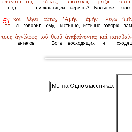
ὑποκάτω
τῆς
συκῆς
πιστεύεις;
μείζω
τούτω
под
смоковницей
веришь?
Большее
этого
καὶ
λέγει
αὐτω̣,
’Αμὴν
ἀμὴν
λέγω
ὑμῖν
51
И
говорит
ему,
Истинно,
истинно
говорю
вам
τοὺς
ἀγγέλους
τοῦ
θεοῦ
ἀναβαίνοντας
καὶ
καταβαίν
ангелов
Бога
восходящих
и
сходя
Мы на Одноклассниках