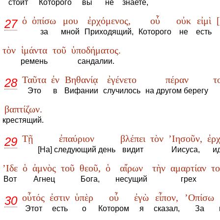
стои́т
Которого
вы
не
знаете,
ὁ
ὀπίσω
μου
ἐρχόμενος,
οὗ
οὐκ
εἰμὶ
27
за
мной
Приходящий,
Которого
не
есть
τὸν
ἱμάντα
τοῦ
ὑποδήματος.
ремень
сандалии.
Ταῦτα
ἐν
Βηθανίᾳ
ἐγένετο
πέραν
τ
28
Это
в
Вифании
случилось
на другом берегу
βαπτίζων.
крестящий.
Τῇ
ἐπαύριον
βλέπει
τὸν
’Ιησοῦν,
ἐρ
29
[На] следующий день
видит
Иисуса,
и
’Ιδε
ὁ
ἀμνὸς
τοῦ
θεοῦ,
ὁ
αἴρων
τὴν
αμαρτίαν
τ
Вот
Агнец
Бога,
несущий
грех
οὗτός
ἐστιν
ὑπὲρ
οὗ
ἐγὼ
εἶπον,
’Οπίσω
30
Этот
есть
о
Котором
я
сказал,
За