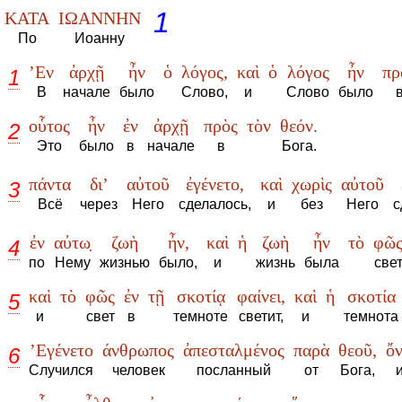
1
ΚΑΤΑ
ΙΩΑΝΝΗΝ
По
Иоанну
’Εν
ἀρχῇ
ἦν
ὁ
λόγος,
καὶ
ὁ
λόγος
ἦν
πρ
1
В
начале
было
Слово,
и
Слово
было
οὗτος
ἦν
ἐν
ἀρχῇ
πρὸς
τὸν
θεόν.
2
Это
было
в
начале
в
Бога.
πάντα
δι’
αὐτοῦ
ἐγένετο,
καὶ
χωρὶς
αὐτοῦ
3
Всё
через
Него
сделалось,
и
без
Него
с
ἐν
αὐτω̣
ζωὴ
ἦν,
καὶ
ἡ
ζωὴ
ἦν
τὸ
φῶ
4
по
Нему
жизнью
было,
и
жизнь
была
све
καὶ
τὸ
φῶς
ἐν
τῇ
σκοτίᾳ
φαίνει,
καὶ
ἡ
σκοτία
5
и
свет
в
темноте
светит,
и
темнота
’Εγένετο
άνθρωπος
ἀπεσταλμένος
παρὰ
θεοῦ,
ὄ
6
Случился
человек
посланный
от
Бога,