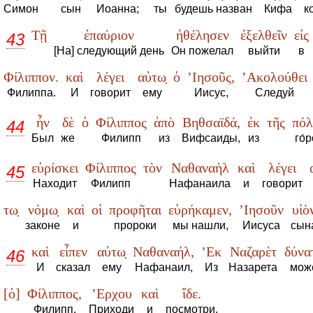
Симон
сын
Иоанна;
ты
будешь назван
Кифа
к
Τῇ
ἐπαύριον
ἠθέλησεν
ἐξελθεῖν
εἰς
43
[На] следующий день
Он пожелал
выйти
в
Φίλιππον.
καὶ
λέγει
αὐτω̣
ὁ
’Ιησοῦς,
’Ακολούθει
Филиппа.
И
говорит
ему
Иисус,
Следуй
ἦν
δὲ
ὁ
Φίλιππος
ἀπὸ
Βηθσαϊδά,
ἐκ
τῆς
πόλ
44
Был
же
Филипп
из
Вифсаиды,
из
го́
εὑρίσκει
Φίλιππος
τὸν
Ναθαναὴλ
καὶ
λέγει
45
Находит
Филипп
Нафанаила
и
говорит
τω̣
νόμω̣
καὶ
οἱ
προφῆται
εὑρήκαμεν,
’Ιησοῦν
υἱὸ
законе
и
пророки
мы нашли,
Иисуса
сын
καὶ
εἶπεν
αὐτω̣
Ναθαναήλ,
’Εκ
Ναζαρὲτ
δύνα
46
И
сказал
ему
Нафанаил,
Из
Назарета
мож
[ὁ]
Φίλιππος,
’Ερχου
καὶ
ἴδε.
Филипп,
Приходи
и
посмотри.