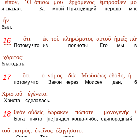
εἶπον,
‛Ο
ὀπίσω
μου
ἐρχόμενος
ἔμπροσθέν
μο
я сказал,
За
мной
Приходящий
передо
мн
ἦν.
был.
ὅτι
ἐκ
τοῦ
πληρώματος
αὐτοῦ
ἡμεῖς
πά
16
Потому что
из
полноты
Его
мы
в
χάριτος·
благодать;
ὅτι
ὁ
νόμος
διὰ
Μωϋσέως
ἐδόθη,
ἡ
17
потому что
Закон
через
Моисея
дан,
б
Χριστοῦ
ἐγένετο.
Христа
сделалась.
θεὸν
οὐδεὶς
ἑώρακεν
πώποτε·
μονογενὴς
18
Бога
никто
[не] видел
когда-либо;
единородный
τοῦ
πατρὸς,
ἐκεῖνος
ἐξηγήσατο.