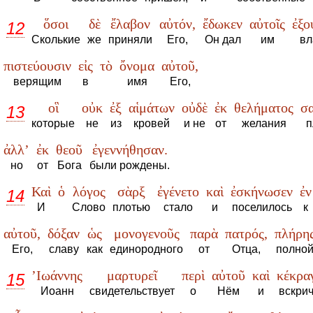
ὅσοι
δὲ
ἔλαβον
αὐτόν,
ἔδωκεν
αὐτοῖς
ἐξο
12
Сколькие
же
приняли
Его,
Он дал
им
вл
πιστεύουσιν
εἰς
τὸ
ὄνομα
αὐτοῦ,
верящим
в
имя
Его,
οἳ
οὐκ
ἐξ
αἱμάτων
οὐδὲ
ἐκ
θελήματος
σ
13
которые
не
из
кровей
и не
от
желания
п
ἀλλ’
ἐκ
θεοῦ
ἐγεννήθησαν.
но
от
Бога
были рождены.
Καὶ
ὁ
λόγος
σὰρξ
ἐγένετο
καὶ
ἐσκήνωσεν
ἐν
14
И
Слово
плотью
стало
и
поселилось
к
αὐτοῦ,
δόξαν
ὡς
μονογενοῦς
παρὰ
πατρός,
πλήρη
Его,
славу
как
единородного
от
Отца,
полно
’Ιωάννης
μαρτυρεῖ
περὶ
αὐτοῦ
καὶ
κέκρα
15
Иоанн
свидетельствует
о
Нём
и
вскри