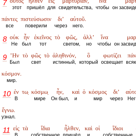
οὗτος
ἦλθεν
εἰς
μαρτυρίαν,
ἵνα
μαρτ
7
этот
пришёл
для
свидетельства,
чтобы
он засвид
πάντες
πιστεύσωσιν
δι’
αὐτοῦ.
все
поверили
через
него.
οὐκ
ἦν
ἐκεῖνος
τὸ
φῶς,
ἀλλ’
ἵνα
μαρ
8
Не
был
тот
светом,
но
чтобы
он засви
’Ην
τὸ
φῶς
τὸ
ἀληθινόν,
ὃ
φωτίζει
πά
9
Был
свет
истинный,
который
освещает
всяк
κόσμον.
мир.
ἐν
τω̣
κόσμω̣
ἦν,
καὶ
ὁ
κόσμος
δι’
αὐτ
10
В
мире
Он был,
и
мир
через
Нег
ἔγνω.
узнал.
εἰς
τὰ
ἴδια
ἦλθεν,
καὶ
οἱ
ἴδιοι
11
В
собственное
пришёл,
и
собственные